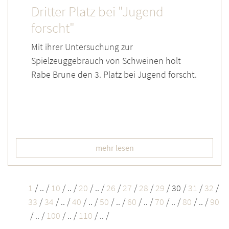
Dritter Platz bei "Jugend
forscht"
Mit ihrer Untersuchung zur
Spielzeuggebrauch von Schweinen holt
Rabe Brune den 3. Platz bei Jugend forscht.
mehr lesen
1
/
.. /
10
/
.. /
20
/
.. /
26
/
27
/
28
/
29
/
30
/
31
/
32
/
33
/
34
/
.. /
40
/
.. /
50
/
.. /
60
/
.. /
70
/
.. /
80
/
.. /
90
/
.. /
100
/
.. /
110
/
.. /