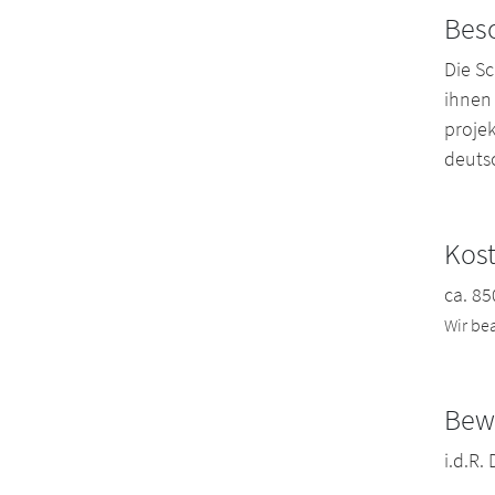
Bes
Die S
ihnen
projek
deuts
Kos
ca. 8
Wir be
Bew
i.d.R.