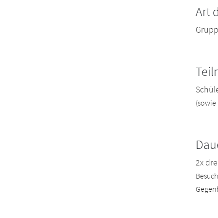
Art 
Gruppe
Tei
Schüle
(sowie
Dau
2x dr
Besuch 
Gegenb