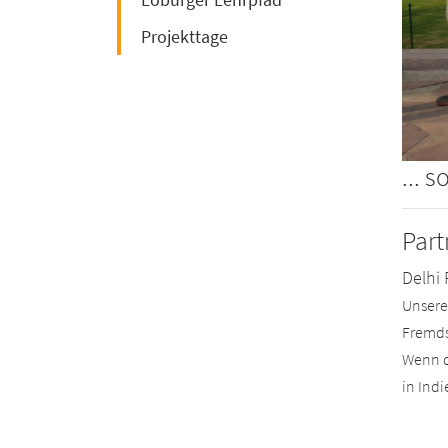
Projekttage
... 
Part
Delhi
Unsere
Fremds
Wenn d
in Ind