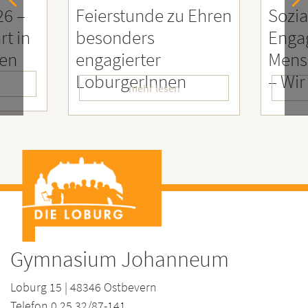
26 –
Feierstunde zu Ehren
Sozia
rt in
besonders
Enga
ien
engagierter
Mens
LoburgerInnen
– Wir
mehr lesen
Gymnasium Johanneum
Loburg 15 | 48346 Ostbevern
Telefon 0 25 32/87-141