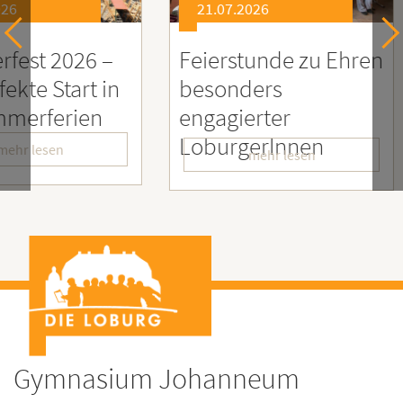
21.07.2026
21.0
26 –
Feierstunde zu Ehren
Sozia
rt in
besonders
Enga
ien
engagierter
Mens
LoburgerInnen
– Wir
mehr lesen
Gymnasium Johanneum