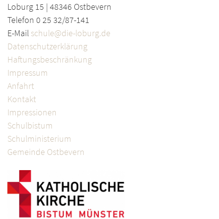
Loburg 15 | 48346 Ostbevern
Telefon 0 25 32/87-141
E-Mail
schule@die-loburg.de
Datenschutzerklärung
Haftungsbeschränkung
Impressum
Anfahrt
Kontakt
Impressionen
Schulbistum
Schulministerium
Gemeinde Ostbevern