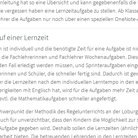
nleitung hat so eine Übersicht und kann gegebenenfalls die
ie vergessen haben eine Lernzeitaufgabe zu stellen. Ab Klass
ehrer die Aufgaben nur noch über einen speziellen OneNote-
uf einer Lernzeit
 ist individuell und die benötigte Zeit für eine Aufgabe ist n
 die Fachlehrerinnen und Fachlehrer Wochenaufgaben. Diese
den Fall erledigt werden müssen, und Sprinteraufgaben einget
rinnen und Schüler, die schneller fertig sind. Dadurch ist gew
r die Lernzeiten nach dem individuellen Lerntempo in den ei
rigkeiten mit Englisch hat, wird für die Aufgaben mehr Zeit 
vtl. die Mathematikaufgaben schneller angefertigt.
hwerpunkt der Methodik des Regelunterrichts an der Loburg i
uch für unverzichtbar, dass den Kindern die Möglichkeit zu
Aufgabe gegeben wird. Deshalb sollen die Lernzeiten (ähnlic
arbeit bieten. Die betreuenden Lehrenden in den Lernzeiten