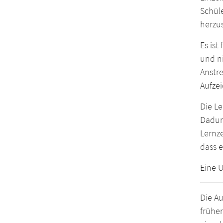
Schül
herzus
Es ist
und n
Anstr
Aufzei
Die Le
Dadurc
Lernz
dass e
Eine Ü
Die A
früher