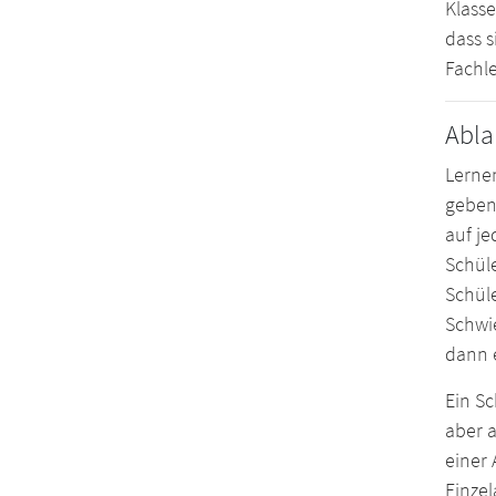
Klasse
dass s
Fachl
Abla
Lernen
geben
auf je
Schüle
Schüle
Schwie
dann e
Ein Sc
aber a
einer 
Einzel