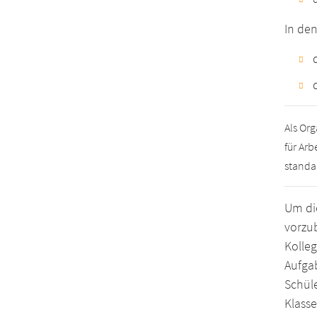
In de
Als Or
für Ar
standar
Um die
vorzub
Kolleg
Aufga
Schüle
Klasse