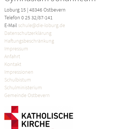
Loburg 15 | 48346 Ostbevern
Telefon 0 25 32/87-141
E-Mail
schule@die-loburg.de
Datenschutzerklärung
Haftungsbeschränkung
Impressum
Anfahrt
Kontakt
Impressionen
Schulbistum
Schulministerium
Gemeinde Ostbevern