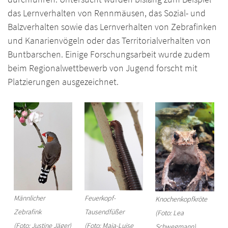
das Lernverhalten von Rennmäusen, das Sozial- und
Balzverhalten sowie das Lernverhalten von Zebrafinken
und Kanarienvögeln oder das Territorialverhalten von
Buntbarschen. Einige Forschungsarbeit wurde zudem
beim Regionalwettbewerb von Jugend forscht mit
Platzierungen ausgezeichnet.
Männlicher
Feuerkopf-
Knochenkopfkröte
Zebrafink
Tausendfüßer
(Foto: Lea
(Foto: Justine Jäger)
(Foto: Maja-Luise
Schwegmann)