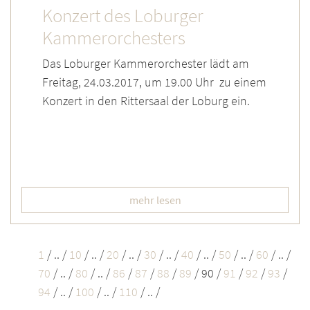
Konzert des Loburger
Kammerorchesters
Das Loburger Kammerorchester lädt am
Freitag, 24.03.2017, um 19.00 Uhr zu einem
Konzert in den Rittersaal der Loburg ein.
mehr lesen
1
/
.. /
10
/
.. /
20
/
.. /
30
/
.. /
40
/
.. /
50
/
.. /
60
/
.. /
70
/
.. /
80
/
.. /
86
/
87
/
88
/
89
/
90
/
91
/
92
/
93
/
94
/
.. /
100
/
.. /
110
/
.. /