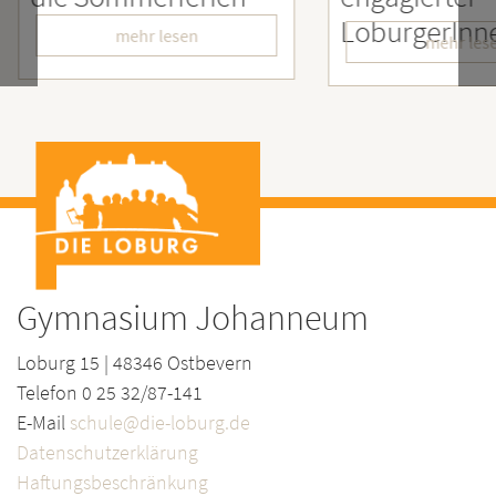
LoburgerInnen
– Wi
mehr lesen
Gymnasium Johanneum
Loburg 15 | 48346 Ostbevern
Telefon 0 25 32/87-141
E-Mail
schule@die-loburg.de
Datenschutzerklärung
Haftungsbeschränkung