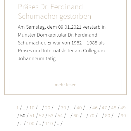
Präses Dr. Ferdinand
Schumacher gestorben
Am Samstag, dem 09.01.2021 verstarb in
Münster Domkapitular Dr. Ferdinand
Schumacher. Er war von 1982 – 1988 als
Präses und Internatsleiter am Collegium
Johanneum tätig.
mehr lesen
1
/
.. /
10
/
.. /
20
/
.. /
30
/
.. /
40
/
.. /
46
/
47
/
48
/
49
/
50
/
51
/
52
/
53
/
54
/
.. /
60
/
.. /
70
/
.. /
80
/
.. /
90
/
.. /
100
/
.. /
110
/
.. /