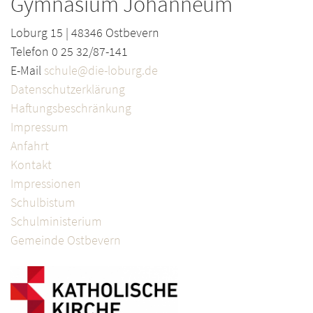
Gymnasium Johanneum
Loburg 15 | 48346 Ostbevern
Telefon 0 25 32/87-141
E-Mail
schule@die-loburg.de
Datenschutzerklärung
Haftungsbeschränkung
Impressum
Anfahrt
Kontakt
Impressionen
Schulbistum
Schulministerium
Gemeinde Ostbevern