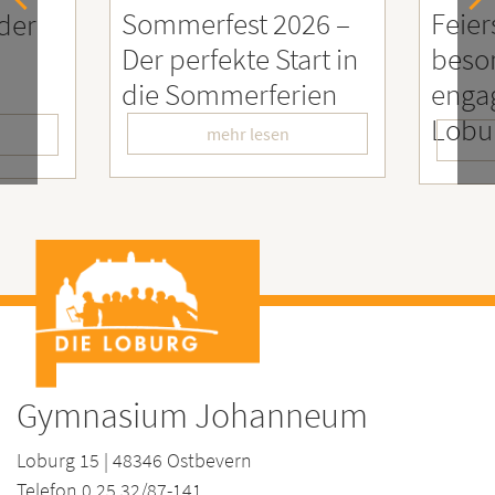
26 –
Feierstunde zu Ehren
Sozia
rt in
besonders
Enga
ien
engagierter
Mens
LoburgerInnen
– Wir
mehr lesen
Gymnasium Johanneum
Loburg 15 | 48346 Ostbevern
Telefon 0 25 32/87-141