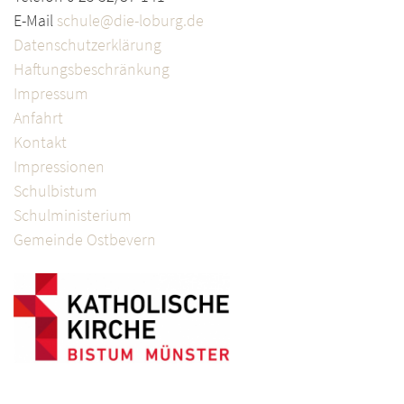
E-Mail
schule@die-loburg.de
Datenschutzerklärung
Haftungsbeschränkung
Impressum
Anfahrt
Kontakt
Impressionen
Schulbistum
Schulministerium
Gemeinde Ostbevern