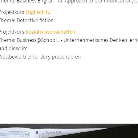
Thema: Business English - An Approach to Communication
Projektkurs
Englisch II
.
Thema: Detective fiction
Projektkurs
Sozialwissenschaften
Thema: Business@School1 - Unternehmerisches Denken lernen
und diese im
Wettbewerb einer Jury präsentieren