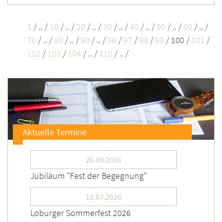
1
/
.. /
10
/
.. /
20
/
.. /
30
/
.. /
40
/
.. /
50
/
.. /
60
/
.. /
70
/
.. /
80
/
.. /
90
/
.. /
96
/
97
/
98
/
99
/
100
/
101
/
102
/
103
/
104
/
.. /
110
/
.. /
Aktuelle Termine
26.09.2026
Jubiläum "Fest der Begegnung"
12.07.2026
Loburger Sommerfest 2026