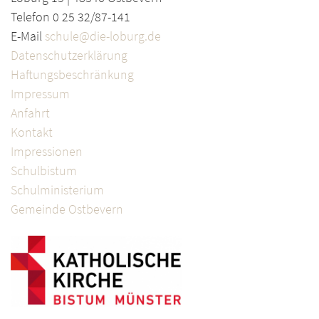
Telefon 0 25 32/87-141
E-Mail
schule@die-loburg.de
Datenschutzerklärung
Haftungsbeschränkung
Impressum
Anfahrt
Kontakt
Impressionen
Schulbistum
Schulministerium
Gemeinde Ostbevern