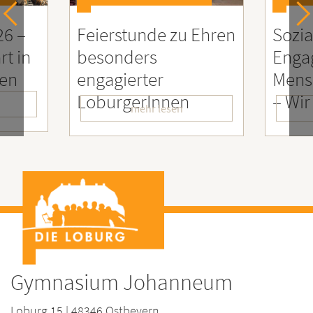
26 –
Feierstunde zu Ehren
Sozia
rt in
besonders
Enga
ien
engagierter
Mens
LoburgerInnen
– Wir
mehr lesen
Gymnasium Johanneum
Loburg 15 | 48346 Ostbevern