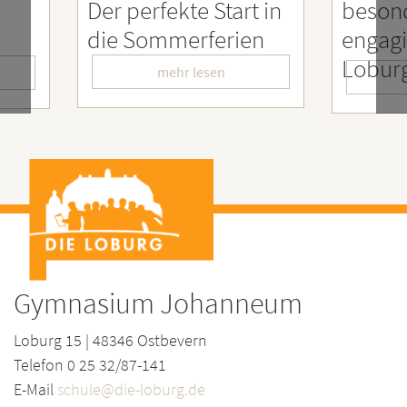
rt in
besonders
Enga
ien
engagierter
Mens
LoburgerInnen
– Wir
mehr lesen
Gymnasium Johanneum
Loburg 15 | 48346 Ostbevern
Telefon 0 25 32/87-141
E-Mail
schule@die-loburg.de