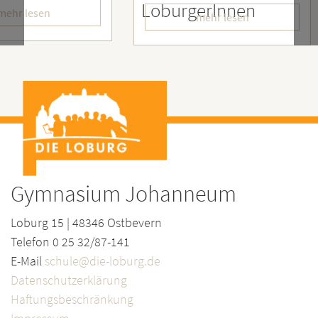
LoburgerInnen
– Wir
mehr lesen
Gymnasium Johanneum
Loburg 15 | 48346 Ostbevern
Telefon 0 25 32/87-141
E-Mail
schule@die-loburg.de
Datenschutzerklärung
Haftungsbeschränkung