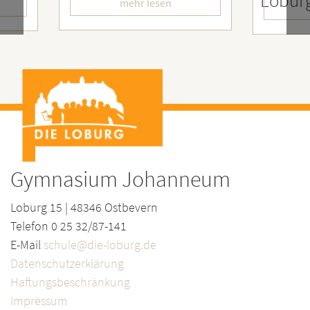
LoburgerInnen
– Wir
mehr lesen
Gymnasium Johanneum
Loburg 15 | 48346 Ostbevern
Telefon 0 25 32/87-141
E-Mail
schule@die-loburg.de
Datenschutzerklärung
Haftungsbeschränkung
Impressum