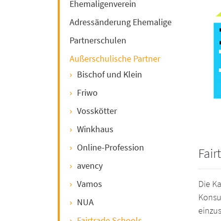
Ehemaligenverein
Adressänderung Ehemalige
Partnerschulen
Außerschulische Partner
Bischof und Klein
Friwo
Vosskötter
Winkhaus
Online-Profession
Fair
avency
Vamos
Die K
Konsum
NUA
einzu
Fairtrade Schools