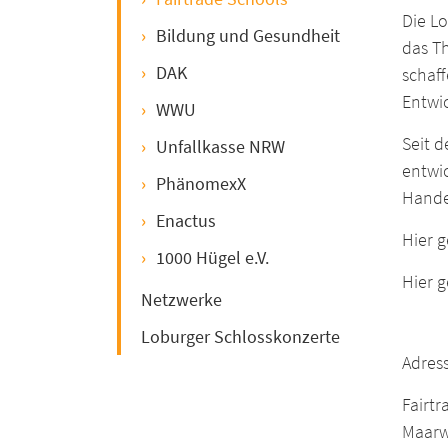
Die L
Bildung und Gesundheit
das Th
DAK
schaf
Entwic
WWU
Seit 
Unfallkasse NRW
entwic
PhänomexX
Hande
Enactus
Hier 
1000 Hügel e.V.
Hier g
Netzwerke
Loburger Schlosskonzerte
Adress
Fairtr
Maarw