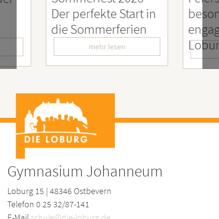
art in
besonders
Eng
ien
engagierter
Men
LoburgerInnen
– Wi
mehr lesen
Gymnasium Johanneum
Loburg 15 | 48346 Ostbevern
Telefon 0 25 32/87-141
E-Mail
schule@die-loburg.de