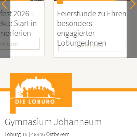
26 –
Feierstunde zu Ehren
Sozia
rt in
besonders
Enga
ien
engagierter
Mens
LoburgerInnen
– Wir
mehr lesen
Gymnasium Johanneum
Loburg 15 | 48346 Ostbevern