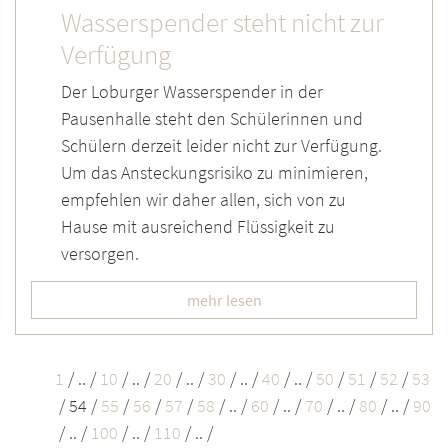
Wasserspender steht nicht zur
Verfügung
Der Loburger Wasserspender in der
Pausenhalle steht den Schülerinnen und
Schülern derzeit leider nicht zur Verfügung.
Um das Ansteckungsrisiko zu minimieren,
empfehlen wir daher allen, sich von zu
Hause mit ausreichend Flüssigkeit zu
versorgen.
mehr lesen
1
/
.. /
10
/
.. /
20
/
.. /
30
/
.. /
40
/
.. /
50
/
51
/
52
/
53
/
54
/
55
/
56
/
57
/
58
/
.. /
60
/
.. /
70
/
.. /
80
/
.. /
90
/
.. /
100
/
.. /
110
/
.. /