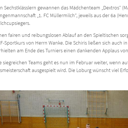
en Sechstklässlern gewannen das Mädchenteam „Dextros“ (Ma
ngenmannschaft „1. FC Müllermilch“, jeweils aus der 6a (Hen
lchcupsiegers.
nen fairen und reibungslosen Ablauf an den Spieltischen sor
-Sportkurs von Herrn Wanke. Die Schiris ließen sich auch in 
rhielten am Ende des Turniers einen dankenden Applaus von
e siegreichen Teams geht es nun im Februar weiter, wenn auf
meisterschaft ausgespielt wird. Die Loburg wünscht viel Erfo