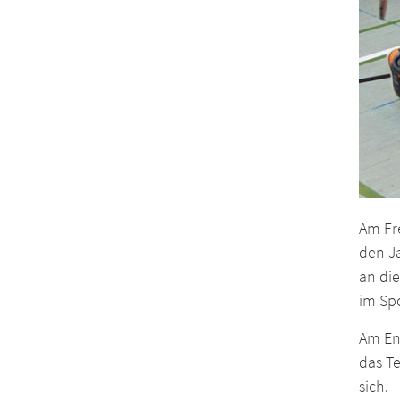
Am Fr
den Ja
an die
im Spo
Am End
das Te
sich.