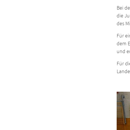
Bei d
die Ju
des Mi
Für ei
dem EF
und e
Für di
Landes