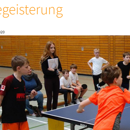
geisterung
020