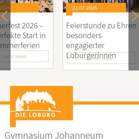
21.07.2026
21.0
26 –
Feierstunde zu Ehren
Sozia
rt in
besonders
Enga
ien
engagierter
Mens
LoburgerInnen
– Wir
mehr lesen
Gymnasium Johanneum