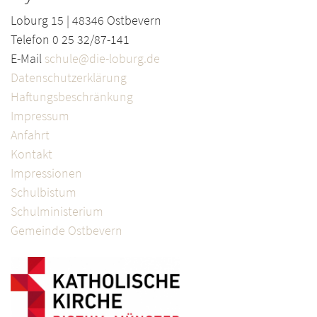
Loburg 15 | 48346 Ostbevern
Telefon 0 25 32/87-141
E-Mail
schule@die-loburg.de
Datenschutzerklärung
Haftungsbeschränkung
Impressum
Anfahrt
Kontakt
Impressionen
Schulbistum
Schulministerium
Gemeinde Ostbevern