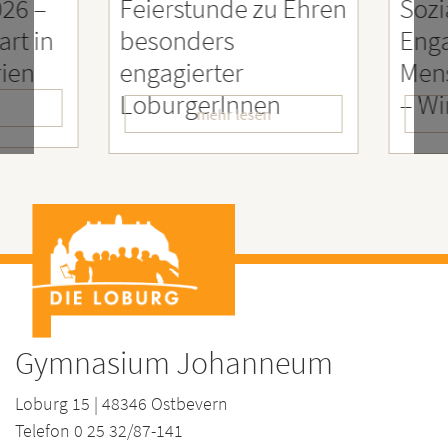
26 –
Feierstunde zu Ehren
Sozia
rt in
besonders
Enga
ien
engagierter
Mens
LoburgerInnen
– Wir
mehr lesen
Gymnasium Johanneum
Loburg 15 | 48346 Ostbevern
Telefon 0 25 32/87-141