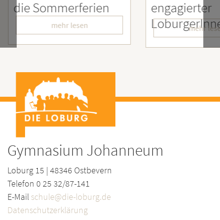
ien
engagierter
Mens
LoburgerInnen
– Wir
mehr lesen
Gymnasium Johanneum
Loburg 15 | 48346 Ostbevern
Telefon 0 25 32/87-141
E-Mail
schule@die-loburg.de
Datenschutzerklärung