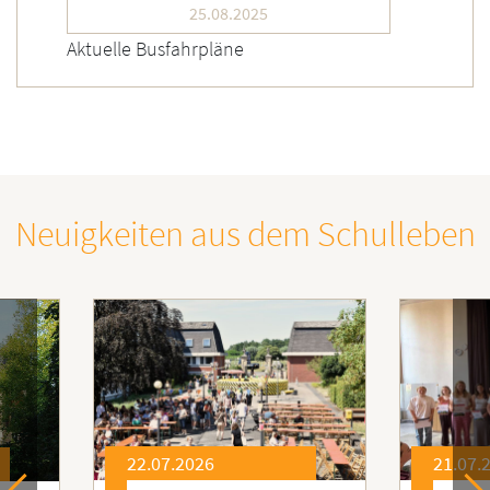
25.08.2025
Aktuelle Busfahrpläne
Neuigkeiten aus dem Schulleben
21.07.2026
21.