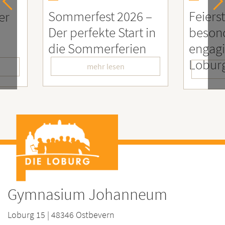
26 –
Feierstunde zu Ehren
Sozi
art in
besonders
Eng
ien
engagierter
Men
LoburgerInnen
– Wi
mehr lesen
Gymnasium Johanneum
Loburg 15 | 48346 Ostbevern