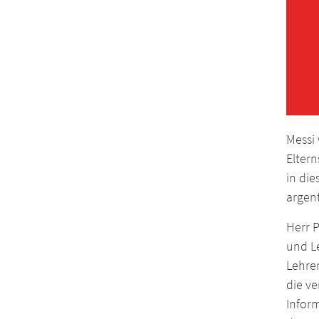
Messi 
Eltern
in die
argent
Herr 
und L
Lehre
die v
Inform