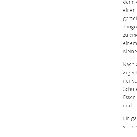
dann 
einen
gemei
Tangos
zu er
einem 
Kleine
Nach 
argent
nur v
Schüle
Essen 
und i
Ein g
vorbil