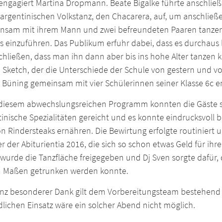
engagiert Martina Dropmann. Beate Bigalke führte anschließ
 argentinischen Volkstanz, den Chacarera, auf, um anschließ
nsam mit ihrem Mann und zwei befreundeten Paaren tanzend
 einzuführen. Das Publikum erfuhr dabei, dass es durchaus 
schließen, dass man ihn dann aber bis ins hohe Alter tanz
Sketch, der die Unterschiede der Schule von gestern und von
 Büning gemeinsam mit vier Schülerinnen seiner Klasse 6c en
diesem abwechslungsreichen Programm konnten die Gäste si
inische Spezialitäten gereicht und es konnte eindrucksvoll b
on Rindersteaks ernähren. Die Bewirtung erfolgte routinier
r der Abiturientia 2016, die sich so schon etwas Geld für ihr
wurde die Tanzfläche freigegeben und Dj Sven sorgte dafür, 
n Maßen getrunken werden konnte.
anz besonderer Dank gilt dem Vorbereitungsteam bestehend 
dlichen Einsatz wäre ein solcher Abend nicht möglich.