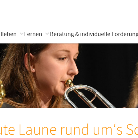
lleben
Lernen
Beratung & individuelle Förderun
te Laune rund um‘s S