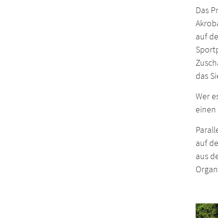
Das P
Akrob
auf de
Sport
Zuscha
das S
Wer es
einen
Paral
auf d
aus de
Organi