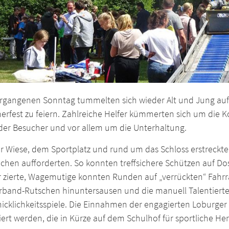
rgangenen Sonntag tummelten sich wieder Alt und Jung a
fest zu feiern. Zahlreiche Helfer kümmerten sich um die Koo
der Besucher und vor allem um die Unterhaltung.
er Wiese, dem Sportplatz und rund um das Schloss erstreckte
chen aufforderten. So konnten treffsichere Schützen auf Dos
r zierte, Wagemutige konnten Runden auf „verrückten“ Fahr
rband-Rutschen hinuntersausen und die manuell Talentierten
cklichkeitsspiele. Die Einnahmen der engagierten Loburger Kla
iert werden, die in Kürze auf dem Schulhof für sportliche H