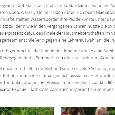
rogramm bot aber noch mehr und dabei kamen vor allem Actio
aten übers Wasser, kleine Helden übten sich beim Gladiat
r Gräfte stellten Wassersportler ihre Paddelkünste unter Bew
platz zu, denn wie in den vergangenen Jahren nutzte die SV
uerpräsenz dafür, das Finale der Hausmeisterschaften im Vö
iegerteam anschließend gegen eine Lehrerauswahl an, die (h
 ruhiger mochte, der fand in der Johanneskirche eine Ausste
 Reisesegen für die Sommerferien oder traf sich zum Klönen
lel dazu unterhielten die Bigband sowie einzelne Schülergr
er Bühne vor unserer einmaligen Schlosskulisse. Hier wurde
r Tombola gezogen. Bei Preisen im Gesamtwert von fast 6000
sator Raphael Flothkötter, der auch insgesamt ein sehr posi