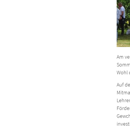
Am ve
Sommer
Wohl 
Auf d
Mitma
Lehre
Förde
Gewchi
invest