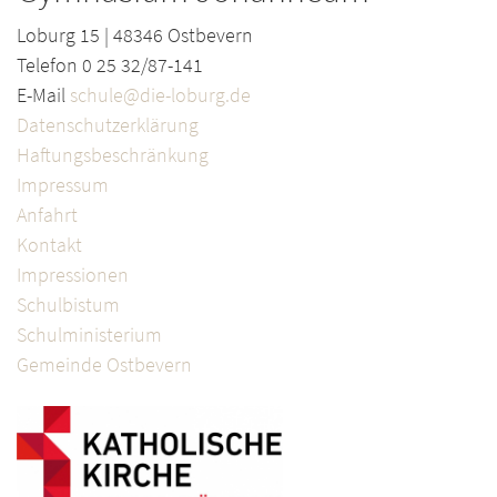
Loburg 15 | 48346 Ostbevern
Telefon 0 25 32/87-141
E-Mail
schule@die-loburg.de
Datenschutzerklärung
Haftungsbeschränkung
Impressum
Anfahrt
Kontakt
Impressionen
Schulbistum
Schulministerium
Gemeinde Ostbevern