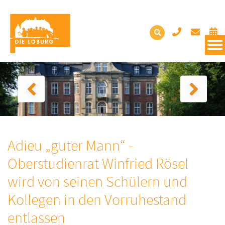
Adieu „guter Mann“ -
Oberstudienrat Winfried Rösel
wird von seinen Schülern und
Kollegen in den Vorruhestand
entlassen