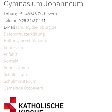
Gymnasium Johanneum
Loburg 15 | 48346 Ostbevern
Telefon 0 25 32/87-141
E-Mail
schule@die-loburg.de
Datenschutzerklärung
Haftungsbeschränkung
Impressum
Anfahrt
Kontakt
Impressionen
Schulbistum
Schulministerium
Gemeinde Ostbevern