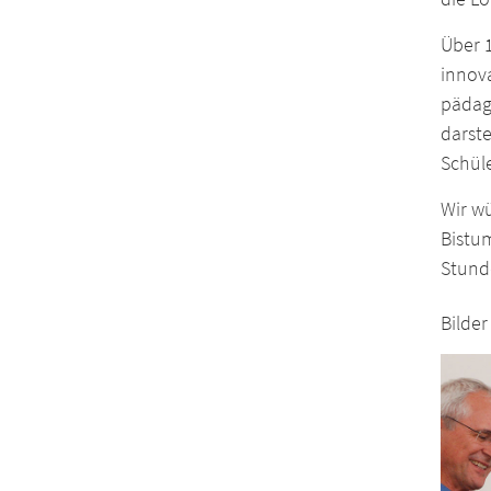
Über 1
innova
pädag
darste
Schüle
Wir w
Bistu
Stund
Bilder