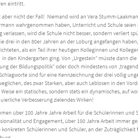
en eintritt.
st aber nicht der Fall! Niemand wird an Vera Stumm-Laakman
rmann wahrgenommen haben, Unterricht und Schule seien ih
 verlassen, wird die Schule nicht besser, sondern verliert
ie drei in den 80er Jahren an der Loburg angefangen haben, 
ichteten, als ein Teil ihrer heutigen Kolleginnen und Kolleg
in den Kindergarten ging. Von „Urgestein“ müsste dann die R
ung der Bildungspolitik“ oder doch mindestens von „tragend
Schlagworte sind für eine Kennzeichnung der drei völlig ung
glichen, des zwar Starken, aber auch Leblosen in den Vorde
r Weise ein statisches, sondern stets ein dynamisches, auf
uierliche Verbesserung zielendes Wirken!
men über 100 Jahre Jahre Arbeit für die Schülerinnen und S
ssionalität und Engagement, über 100 Jahre Arbeit immer g
e konkreten Schülerinnen und Schüler, an der Zuträglichkeit 
burg.