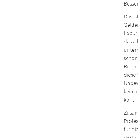
Besser
Das i
Gelde
Loburg
dass d
unterr
schon 
Brand
diese 
Unbewe
keine
kontin
Zusam
Profe
für di
die Lo