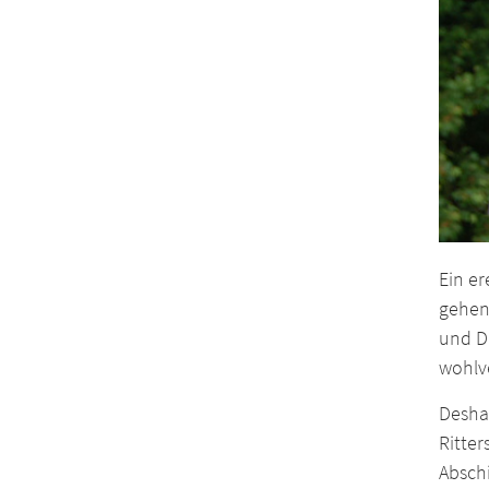
Ein er
gehen
und Dr
wohlve
Desha
Ritter
Absch