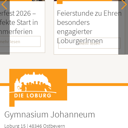
26 –
Feierstunde zu Ehren
Sozia
rt in
besonders
Enga
ien
engagierter
Mens
LoburgerInnen
– Wir
mehr lesen
Gymnasium Johanneum
Loburg 15 | 48346 Ostbevern