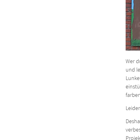
Wer du
und l
Lunkeb
einstü
farbe
Leider
Deshal
verbes
Projek