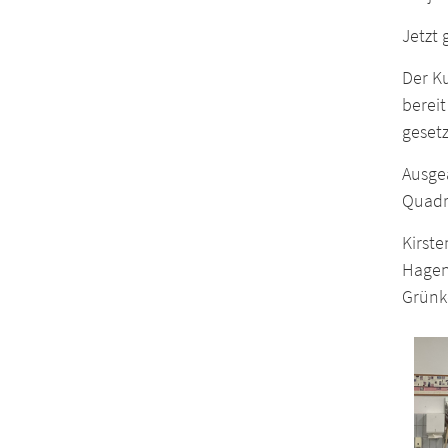
Jetzt 
Der K
bereit
geset
Ausgea
Quadr
Kirste
Hagen
Grünk