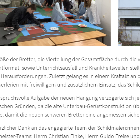
öße der Bretter, die Vierteilung der Gesamtfläche durch die v
format, sowie Unterrichtsausfall und Krankheitswellen stel
Herausforderungen. Zuletzt gelang es in einem Kraftakt an 
ferien mit freiwilligem und zusätzlichem Einsatz, das Schil
nspruchsvolle Aufgabe der neuen Hängung verzögerte sich je
ischen Gründen, da die alte Unterbau-Gerüstkonstruktion üb
e, damit die neuen schweren Bretter eine angemessen siche
rzlicher Dank an das engagierte Team der Schildmaleri:nnen 
eister-Teams: Herrn Christian Finke, Herrn Guido Freise un