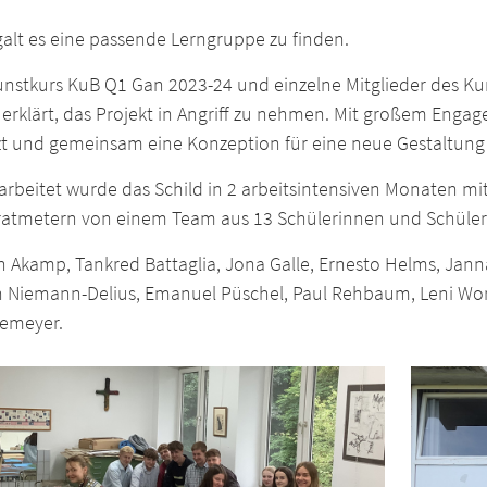
galt es eine passende Lerngruppe zu finden.
unstkurs KuB Q1 Gan 2023-24 und einzelne Mitglieder des Ku
 erklärt, das Projekt in Angriff zu nehmen. Mit großem Engag
zt und gemeinsam eine Konzeption für eine neue Gestaltung 
rbeitet wurde das Schild in 2 arbeitsintensiven Monaten mi
atmetern von einem Team aus 13 Schülerinnen und Schülern
n Akamp, Tankred Battaglia, Jona Galle, Ernesto Helms, Jann
 Niemann-Delius, Emanuel Püschel, Paul Rehbaum, Leni Wor
emeyer.