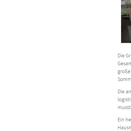
Die Gr
Gesamt
große 
Sommer
Die a
logist
musst
Ein he
Hausm