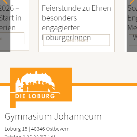
26 –
Feierstunde zu Ehren
Sozia
rt in
besonders
Enga
ien
engagierter
Mens
LoburgerInnen
– Wir
mehr lesen
Gymnasium Johanneum
Loburg 15 | 48346 Ostbevern
Telefon 0 25 32/87-141