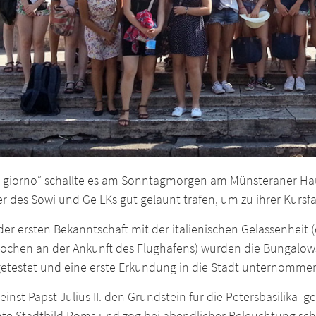
 giorno“ schallte es am Sonntagmorgen am Münsteraner Hau
er des Sowi und Ge LKs gut gelaunt trafen, um zu ihrer Kurs
er ersten Bekanntschaft mit der italienischen Gelassenheit (
rochen an der Ankunft des Flughafens) wurden die Bungalow
getestet und eine erste Erkundung in die Stadt unternomme
einst Papst Julius II. den Grundstein für die Petersbasilika g
te Stadtbild Roms und zog bei abendlicher Beleuchtung sch