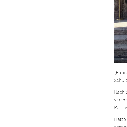
„Buon
Schül
Nach d
versp
Pool 
Hatte 
gesam