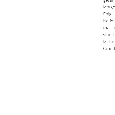
Morge
Folget
Natio
mache
stand
Mittwo
Grundb