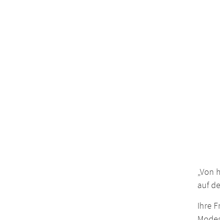
„Von h
auf de
Ihre F
Modeg