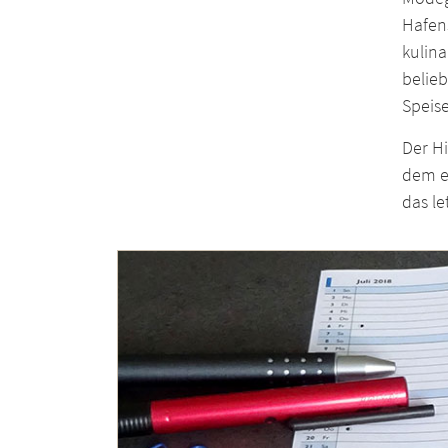
Hafens
kulin
belieb
Speise
Der Hi
dem ei
das le