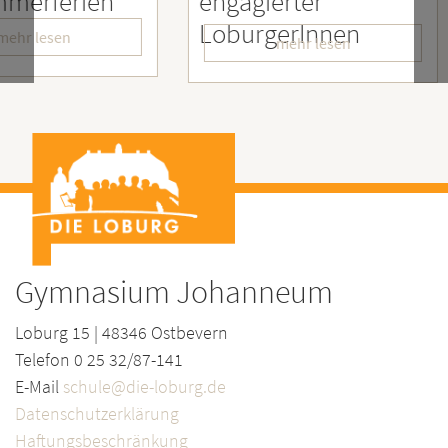
ien
engagierter
Mens
LoburgerInnen
– Wir
mehr lesen
Gymnasium Johanneum
Loburg 15 | 48346 Ostbevern
Telefon 0 25 32/87-141
E-Mail
schule@die-loburg.de
Datenschutzerklärung
Haftungsbeschränkung