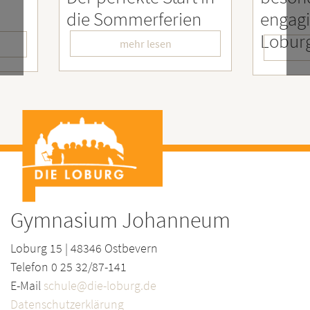
ien
engagierter
Mens
LoburgerInnen
– Wi
mehr lesen
Gymnasium Johanneum
Loburg 15 | 48346 Ostbevern
Telefon 0 25 32/87-141
E-Mail
schule@die-loburg.de
Datenschutzerklärung