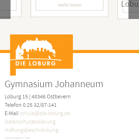
LoburgerInnen
– W
n
mehr lesen
Gymnasium Johanneum
Loburg 15 | 48346 Ostbevern
Telefon 0 25 32/87-141
E-Mail
schule@die-loburg.de
Datenschutzerklärung
Haftungsbeschränkung
Impressum