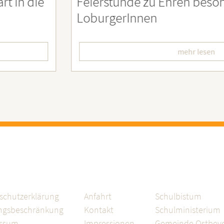
eierstunde zu Ehren besonders engagiert
oburgerInnen
mehr lesen
schutzerklärung
Anfahrt
Schulbistum
ngsbeschränkung
Kontakt
Schulministerium
essum
Impressionen
Gemeinde Ostbev