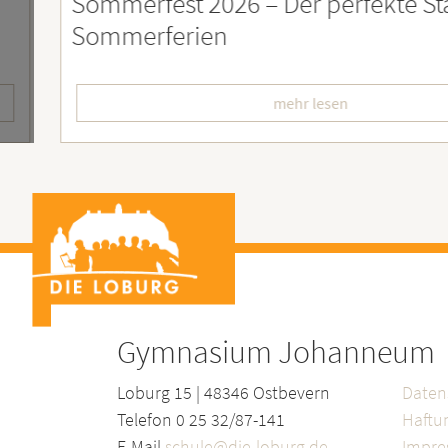
st 2026 – Der perfekte Start in die
F
erien
L
mehr lesen
Gymnasium Johanneum
Loburg 15 | 48346 Ostbevern
Daten
Telefon 0 25 32/87-141
Haftu
E-Mail
schule@die-loburg.de
Impr