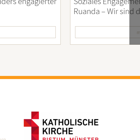
er
Soziales Engagement für Menschen
Ruanda – Wir sind dabei!
mehr lesen
ern