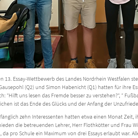
n 13. Essay-Wettbewerb des Landes Nordrhein Westfalen stel
Gausepohl (Q2) und Simon Habenicht (Q1) hatten für ihre Es
h: “Hilft uns lesen das Fremde besser zu verstehen?”, “ Fußba
ichen ist das Ende des Glücks und der Anfang der Unzufriede
fänglich zehn Interessenten hatten etwa einen Monat Zeit, i
ieden die betreuenden Lehrer, Herr Flothkötter und Frau Wi
 da pro Schule ein Maximum von drei Essays erlaubt war. All