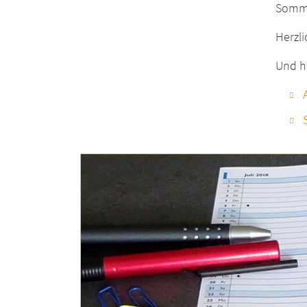
Somme
Herzl
Und h