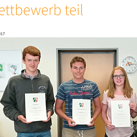
ttbewerb teil
017