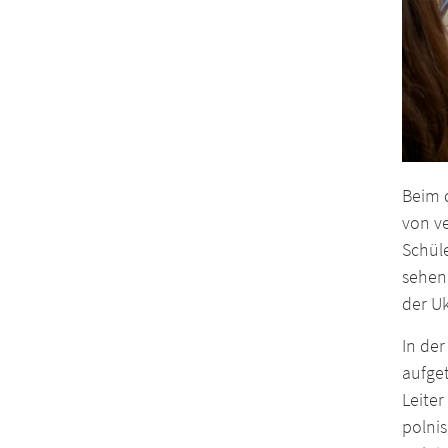
Beim d
von v
Schüle
sehen,
der U
In der
aufge
Leiter
polni