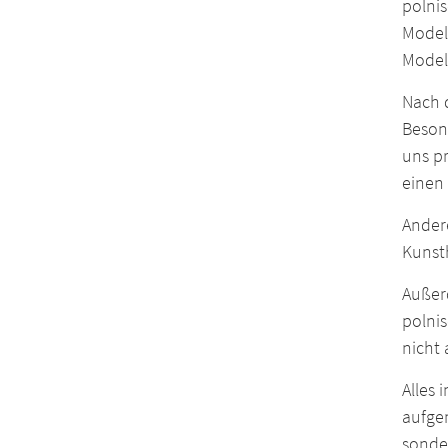
polnis
Model
Model
Nach d
Beson
uns pr
einen
Andere
Kunsth
Außer
polnis
nicht 
Alles 
aufge
sonde