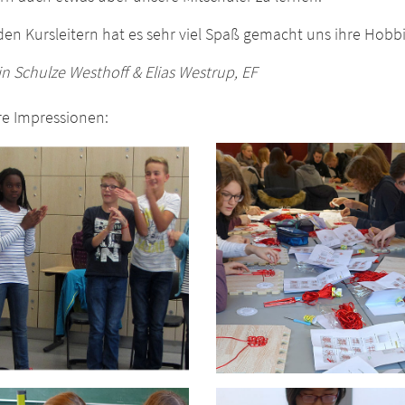
en Kursleitern hat es sehr viel Spaß gemacht uns ihre Hobbi
in Schulze Westhoff & Elias Westrup, EF
re Impressionen: