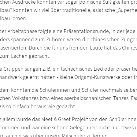
chen Ausdrücke konnten wir sogar polnische Süßigkeiten pro
lbau“ konnten wir viel über traditionelle, asiatische „Sup
lbau lernen.
er Arbeitsphase folgte eine Präsentationsrunde, in der jede
ders spannend zum Zuhören waren die chinesischen Zungenb
äsentierten. Durch die für uns fremden Laute hat das Chine
 zum Lachen gebracht.
 Gruppen sangen z. B. ein tschechisches Lied oder präsentie
andwerk gelernt hatten - kleine Origami-Kunstwerke oder tr
dem konnten die Schülerinnen und Schüler nochmals selber 
chen Volkstanzes bzw. eines aserbaidschanischen Tanzes. Fast
als so einfach heraus wie gedacht.
in allem wurde das Meet & Greet Projekt von den Schülerinne
nommen und war eine schöne Gelegenheit nicht nur etwas üb
rn auch etwas über unsere Mitschüler zu lernen.