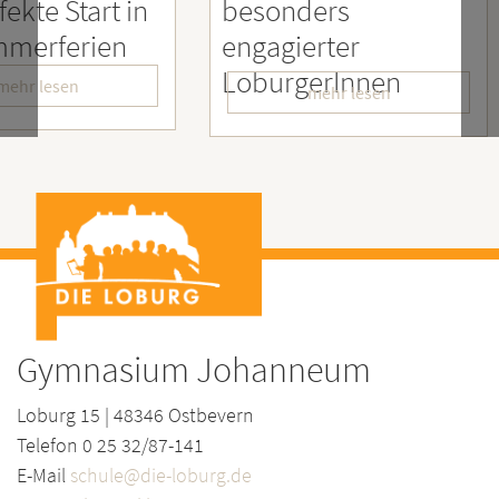
rt in
besonders
Enga
ien
engagierter
Mens
LoburgerInnen
– Wir
mehr lesen
Gymnasium Johanneum
Loburg 15 | 48346 Ostbevern
Telefon 0 25 32/87-141
E-Mail
schule@die-loburg.de