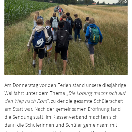
Am Donnerstag vor den Ferien stand unsere diesjährige
Wallfahrt unter dem Thema „
Die Loburg macht sich auf
den Weg nach Rom
“, zu der die gesamte Schülerschaft
am Start war. Nach der gemeinsamen Eröffnung fand
die Sendung statt. Im Klassenverband machten sich
dann die Schülerinnen und Schüler gemeinsam mit