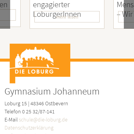
ien
engagierter
Mens
LoburgerInnen
– Wir
mehr lesen
Gymnasium Johanneum
Loburg 15 | 48346 Ostbevern
Telefon 0 25 32/87-141
E-Mail
schule@die-loburg.de
Datenschutzerklärung