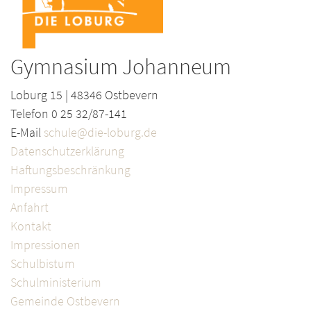
Gymnasium Johanneum
Loburg 15 | 48346 Ostbevern
Telefon 0 25 32/87-141
E-Mail
schule@die-loburg.de
Datenschutzerklärung
Haftungsbeschränkung
Impressum
Anfahrt
Kontakt
Impressionen
Schulbistum
Schulministerium
Gemeinde Ostbevern