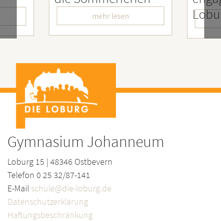
LoburgerInnen
– W
en
mehr lesen
Gymnasium Johanneum
Loburg 15 | 48346 Ostbevern
Telefon 0 25 32/87-141
E-Mail
schule@die-loburg.de
Datenschutzerklärung
Haftungsbeschränkung