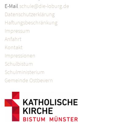
E-Mail
schule@die-loburg.de
Datenschutzerklärung
Haftungsbeschränkung
Impressum
Anfahrt
Kontakt
Impressionen
Schulbistum
Schulministerium
Gemeinde Ostbevern