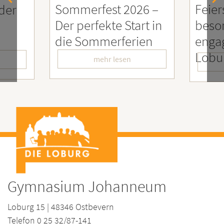
026 –
Feierstunde zu Ehren
Sozi
art in
besonders
Eng
rien
engagierter
Men
LoburgerInnen
– Wi
mehr lesen
Gymnasium Johanneum
Loburg 15 | 48346 Ostbevern
Telefon 0 25 32/87-141