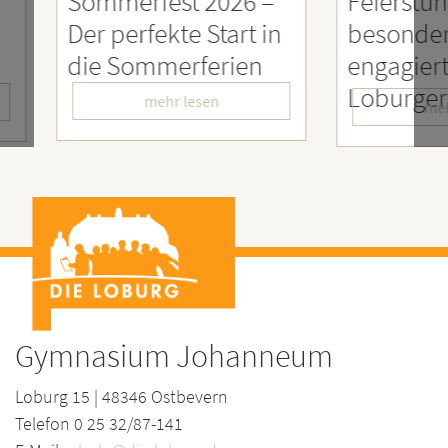
26 –
Feierstunde zu Ehren
Sozia
rt in
besonders
Enga
ien
engagierter
Mens
LoburgerInnen
– Wir
mehr lesen
Gymnasium Johanneum
Loburg 15 | 48346 Ostbevern
Telefon 0 25 32/87-141