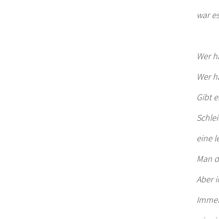
war es
Wer ha
Wer ha
Gibt e
Schle
eine l
Man de
Aber i
Immer 