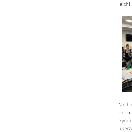
leicht
Nach e
Talen
Gymna
überz