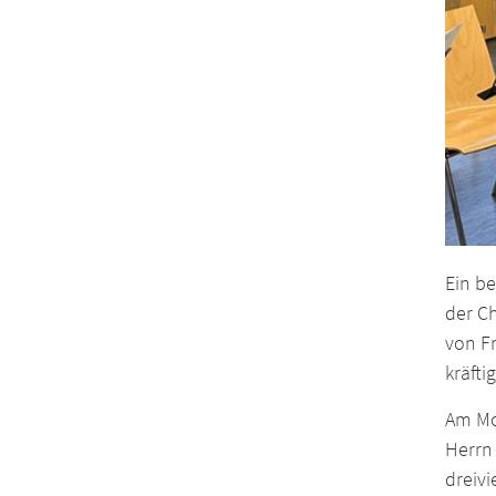
Ein b
der Ch
von F
kräfti
Am Mo
Herrn
dreivi