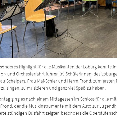
esonderes Highlight für alle Musikanten der Loburg konnte i
or- und Orchesterfahrt fuhren 35 SchülerInnen, des Loburger
rau Scheipers, Frau Mai-Schier und Herrn Frönd, zum ersten 
g zu singen, zu musizieren und ganz viel Spaß zu haben.
ntag ging es nach einem Mittagessen im Schloss für alle m
 Frönd, der die Musikinstrumente mit dem Auto zur Jugendhe
ertelstündigen Busfahrt zeigten besonders die Oberstufensch