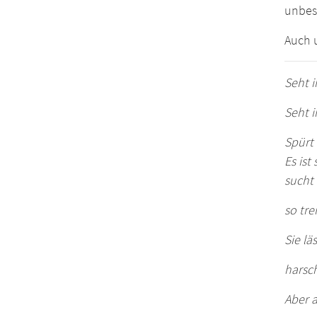
unbes
Auch u
Seht i
Seht i
Spürt 
Es ist
sucht 
so tre
Sie lä
harsch
Aber a