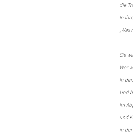
die Tr
In ihr
„Was 
Sie w
Wer w
In de
Und b
Im Abg
und K
in de