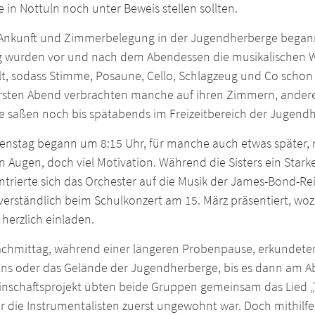
e in Nottuln noch unter Beweis stellen sollten.
Ankunft und Zimmerbelegung in der Jugendherberge begann
ig wurden vor und nach dem Abendessen die musikalischen We
llt, sodass Stimme, Posaune, Cello, Schlagzeug und Co schon
rsten Abend verbrachten manche auf ihren Zimmern, ander
e saßen noch bis spätabends im Freizeitbereich der Jugendh
ienstag begann um 8:15 Uhr, für manche auch etwas später
 Augen, doch viel Motivation. Während die Sisters ein Sta
trierte sich das Orchester auf die Musik der James-Bond-Rei
verständlich beim Schulkonzert am 15. März präsentiert, wozu
herzlich einladen.
chmittag, während einer längeren Probenpause, erkundeten
lns oder das Gelände der Jugendherberge, bis es dann am Ab
nschaftsprojekt übten beide Gruppen gemeinsam das Lied „T
r die Instrumentalisten zuerst ungewohnt war. Doch mithilfe d