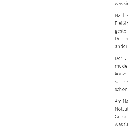
was si
Nach 
Fleiß
geste
Den e
ander
Der D
müden
konzen
selbst
schon 
Am Na
Nottu
Gemei
was fü