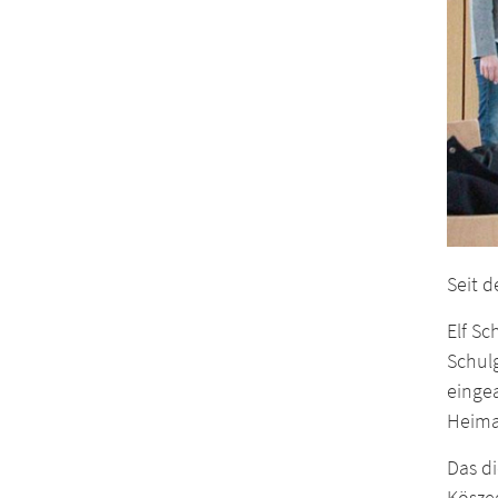
Seit 
Elf S
Schul
eingea
Heima
Das d
Köszeg