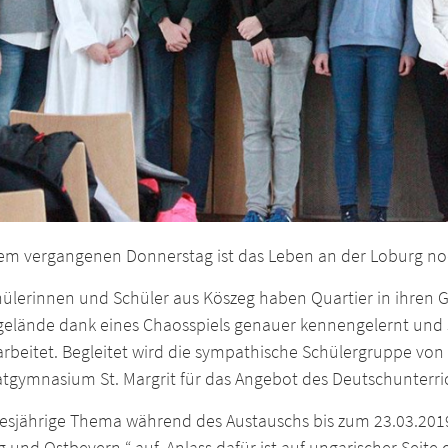
dem vergangenen Donnerstag ist das Leben an der Loburg noc
chülerinnen und Schüler aus Köszeg haben Quartier in ihren 
gelände dank eines Chaosspiels genauer kennengelernt und s
rbeitet. Begleitet wird die sympathische Schülergruppe von 
tgymnasium St. Margrit für das Angebot des Deutschunterric
iesjährige Thema während des Austauschs bis zum 23.03.2019
 und Ostbevern “ auf. Anlass dafür ist auf ungarischer Seite