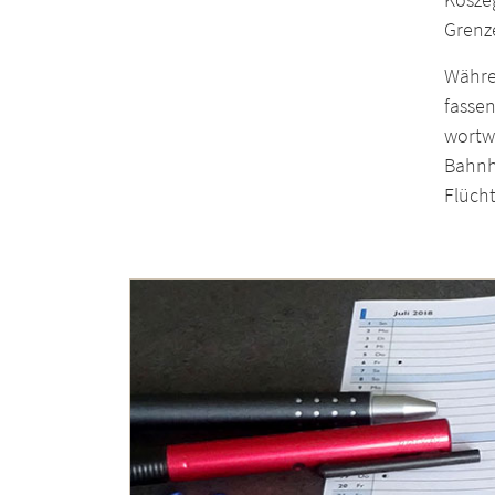
Grenz
Währe
fasse
wortw
Bahnho
Flücht