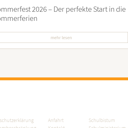
eierstunde zu Ehren besonders engagiert
oburgerInnen
mehr lesen
schutzerklärung
Anfahrt
Schulbistum
ngsbeschränkung
Kontakt
Schulministerium