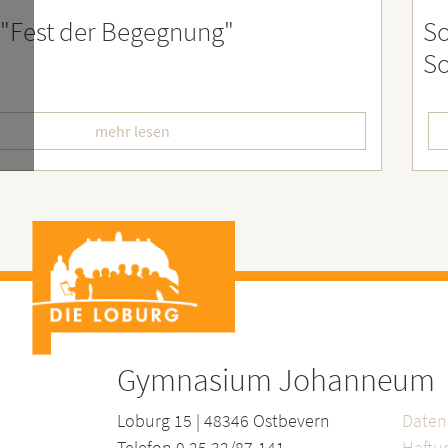
st 2026 – Der perfekte Start in die
F
erien
L
mehr lesen
Gymnasium Johanneum
Loburg 15 | 48346 Ostbevern
Daten
Telefon 0 25 32/87-141
Haftu