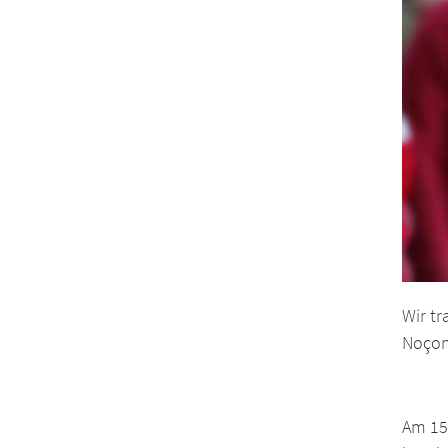
Wir t
Noçon,
Am 15.