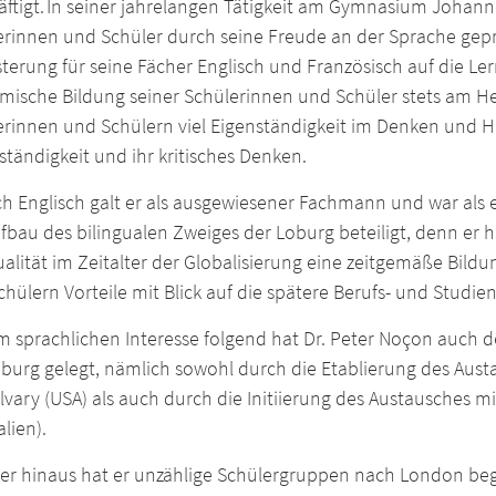
äftigt. In seiner jahrelangen Tätigkeit am Gymnasium Johan
erinnen und Schüler durch seine Freude an der Sprache geprä
terung für seine Fächer Englisch und Französisch auf die L
ische Bildung seiner Schülerinnen und Schüler stets am Her
erinnen und Schülern viel Eigenständigkeit im Denken und H
ständigkeit und ihr kritisches Denken.
h Englisch galt er als ausgewiesener Fachmann und war als e
bau des bilingualen Zweiges der Loburg beteiligt, denn er h
ualität im Zeitalter der Globalisierung eine zeitgemäße Bildu
hülern Vorteile mit Blick auf die spätere Berufs- und Studi
 sprachlichen Interesse folgend hat Dr. Peter Noçon auch de
oburg gelegt, nämlich sowohl durch die Etablierung des Aus
alvary (USA) als auch durch die Initiierung des Austausches
alien).
r hinaus hat er unzählige Schülergruppen nach London beglei