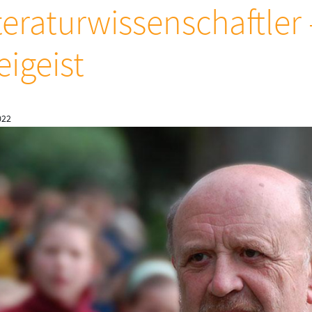
teraturwissenschaftler 
eigeist
022