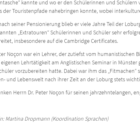
ntasche“ kannte und wo er den Schülerinnen und Schülern 
s der Touristenpfade nahebringen konnte, wobei interkulture
ach seiner Pensionierung blieb er viele Jahre Teil der Lobu
annten „Extratouren“ Schülerinnen und Schüler sehr erfolg
eitet, insbesondere auf die Cambridge Certificates.
ter Noçon war ein Lehrer, der zutiefst vom humanistischen 
 eigenen Lehrtätigkeit am Anglistischen Seminar in Münster
chüler vorzubereiten hatte. Dabei war ihm das „Fitmachen“ s
n- und Lebenswelt nach ihrer Zeit an der Loburg stets wichti
nken Herrn Dr. Peter Noçon für seinen jahrzehntelangen, eng
in: Martina Dropmann (Koordination Sprachen)