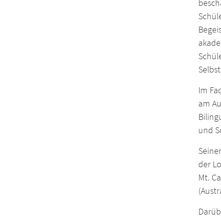
besch
Schül
Begeis
akadem
Schül
Selbst
Im Fac
am Auf
Biling
und Sc
Seinem
der L
Mt. C
(Austr
Darübe